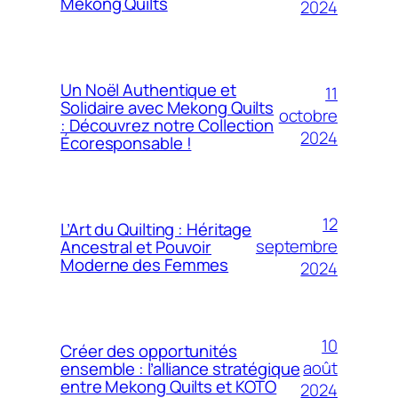
Mekong Quilts
2024
Un Noël Authentique et
11
Solidaire avec Mekong Quilts
octobre
: Découvrez notre Collection
2024
Écoresponsable !
12
L’Art du Quilting : Héritage
septembre
Ancestral et Pouvoir
Moderne des Femmes
2024
10
Créer des opportunités
août
ensemble : l’alliance stratégique
entre Mekong Quilts et KOTO
2024