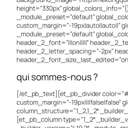
height=”330px” global_colors_info=”{}
_module_preset=”default” global_colo
custom_margin=”-19px|auto||auto||” gl
_module_preset=”default” global_colo
header_2_font=”|||on|||||” header_2
header_2_letter_spacing=”-2px” hea
header_2_font_size_last_edited=”on|t
qui sommes-nous ?
[/et_pb_text][et_pb_divider color=”#
custom_margin=”-19px||||false|false”
column_structure=”1_2,1_2″ _builder_
[et_pb_column type=”1_2″ _builder_ve