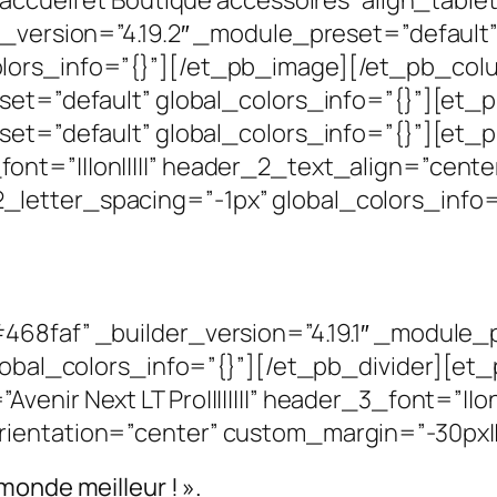
”accueil et Boutique accessoires” align_tabl
er_version=”4.19.2″ _module_preset=”default
olors_info=”{}”][/et_pb_image][/et_pb_co
eset=”default” global_colors_info=”{}”][et
set=”default” global_colors_info=”{}”][et_p
ont=”|||on|||||” header_2_text_align=”cen
letter_spacing=”-1px” global_colors_info=
468faf” _builder_version=”4.19.1″ _module_
global_colors_info=”{}”][/et_pb_divider][et_
enir Next LT Pro||||||||” header_3_font=”||o
entation=”center” custom_margin=”-30px||||f
monde meilleur ! ».