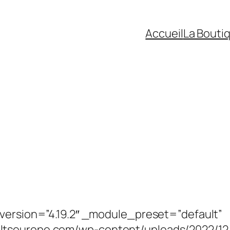
Accueil
La Bouti
_version=”4.19.2″ _module_preset=”default”
ltseurope.com/wp-content/uploads/2022/12