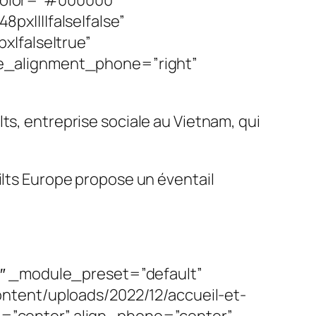
t_color=”#000000″
x||||false|false”
x|false|true”
e_alignment_phone=”right”
ts, entreprise sociale au Vietnam, qui
ilts Europe propose un éventail
1″ _module_preset=”default”
ntent/uploads/2022/12/accueil-et-