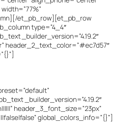
et=”center” align_phone=”center”
” width=”77%”
lumn][/et_pb_row][et_pb_row
_pb_column type=”4_4″
b_text _builder_version=”4.19.2″
ter” header_2_text_color=”#ec7d57″
”{}”]
preset=”default”
pb_text _builder_version=”4.19.2″
n||||||” header_3_font_size=”23px”
alse|false” global_colors_info=”{}”]