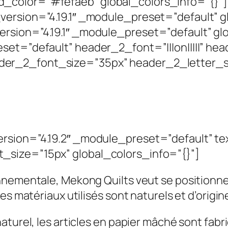
d_color=”#fefaeb” global_colors_info=”{}”
ersion=”4.19.1″ _module_preset=”default” g
rsion=”4.19.1″ _module_preset=”default” gl
set=”default” header_2_font=”|||on|||||” h
er_2_font_size=”35px” header_2_letter_s
ion=”4.19.2″ _module_preset=”default” text_
_size=”15px” global_colors_info=”{}”]
onnementale, Mekong Quilts veut se positionn
s matériaux utilisés sont naturels et d’origine
aturel, les articles en papier mâché sont fabr