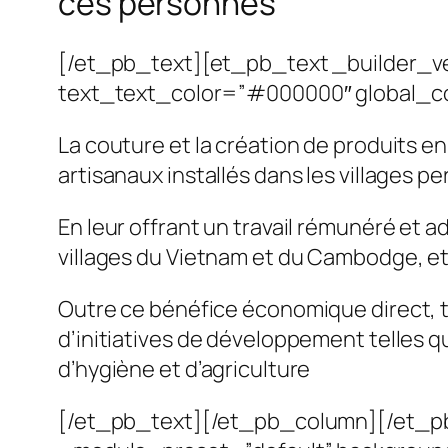
ces personnes
[/et_pb_text][et_pb_text _builder_vers
text_text_color=”#000000″ global_co
La couture et la création de produits e
artisanaux installés dans les villages pe
En leur offrant un travail rémunéré et
villages du Vietnam et du Cambodge, e
Outre ce bénéfice économique direct, to
d’initiatives de développement telles q
d’hygiène et d’agriculture
[/et_pb_text][/et_pb_column][/et_pb_