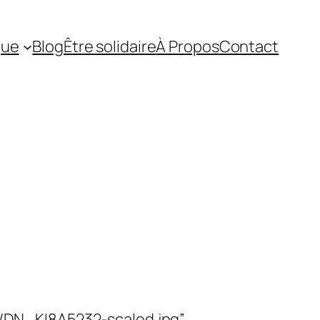
que
Blog
Être solidaire
À Propos
Contact
/DN_KI8A5232-scaled.jpg”