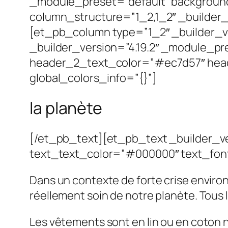
_module_preset=”default” backgroun
column_structure=”1_2,1_2″ _builder_v
[et_pb_column type=”1_2″ _builder_ve
_builder_version=”4.19.2″ _module_pre
header_2_text_color=”#ec7d57″ head
global_colors_info=”{}”]
la planète
[/et_pb_text][et_pb_text _builder_vers
text_text_color=”#000000″ text_font
Dans un contexte de forte crise envir
réellement soin de notre planète. Tous le
Les vêtements sont en lin ou en coton n