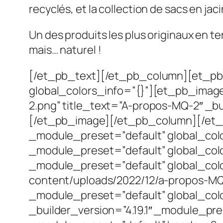
recyclés, et la collection de sacs en jac
Un des produits les plus originaux en te
mais… naturel !
[/et_pb_text][/et_pb_column][et_pb_
global_colors_info=”{}”][et_pb_imag
2.png” title_text=”A-propos-MQ-2″ _bu
[/et_pb_image][/et_pb_column][/et_p
_module_preset=”default” global_colo
_module_preset=”default” global_colo
_module_preset=”default” global_col
content/uploads/2022/12/a-propos-MQ-
_module_preset=”default” global_co
_builder_version=”4.19.1″ _module_pre