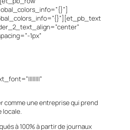
][et_pb_row
lobal_colors_info=”{}”]
obal_colors_info=”{}”][et_pb_text
eader_2_text_align=”center”
pacing=”-1px”
font=”||||||||”
er comme une entreprise qui prend
 locale.
iqués à 100% à partir de journaux