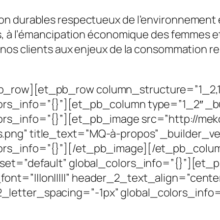
 durables respectueux de l’environnement et d
s, à l’émancipation économique des femmes et
nos clients aux enjeux de la consommation res
_row][et_pb_row column_structure=”1_2,1_2
rs_info=”{}”][et_pb_column type=”1_2″ _bui
ors_info=”{}”][et_pb_image src=”http://me
ng” title_text=”MQ-à-propos” _builder_ver
lors_info=”{}”][/et_pb_image][/et_pb_col
set=”default” global_colors_info=”{}”][et_p
ont=”|||on|||||” header_2_text_align=”cen
letter_spacing=”-1px” global_colors_info=