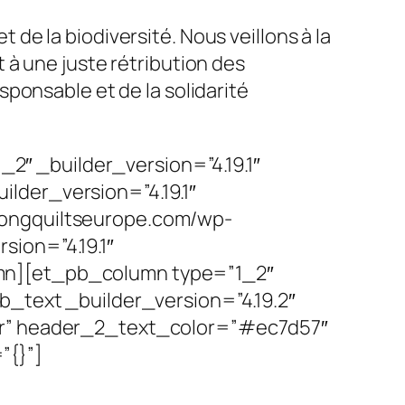
e la biodiversité. Nous veillons à la
 à une juste rétribution des
ponsable et de la solidarité
″ _builder_version=”4.19.1″
lder_version=”4.19.1″
kongquiltseurope.com/wp-
sion=”4.19.1″
umn][et_pb_column type=”1_2″
b_text _builder_version=”4.19.2″
ter” header_2_text_color=”#ec7d57″
”{}”]