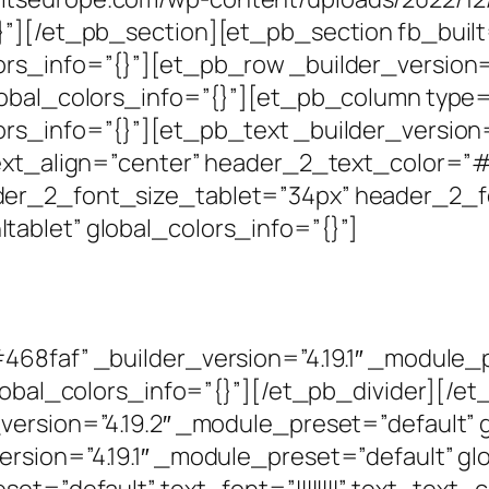
”][/et_pb_section][et_pb_section fb_built=”
rs_info=”{}”][et_pb_row _builder_version=”
obal_colors_info=”{}”][et_pb_column type=”
rs_info=”{}”][et_pb_text _builder_version=
_text_align=”center” header_2_text_color=
der_2_font_size_tablet=”34px” header_2_
ablet” global_colors_info=”{}”]
468faf” _builder_version=”4.19.1″ _module_
 global_colors_info=”{}”][/et_pb_divider]
version=”4.19.2″ _module_preset=”default” g
rsion=”4.19.1″ _module_preset=”default” gl