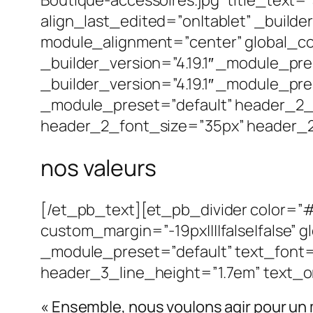
Boutique-accessoires.jpg” title_text=
align_last_edited=”on|tablet” _build
module_alignment=”center” global_c
_builder_version=”4.19.1″ _module_pr
_builder_version=”4.19.1″ _module_pre
_module_preset=”default” header_2_f
header_2_font_size=”35px” header_2_
nos valeurs
[/et_pb_text][et_pb_divider color=”#
custom_margin=”-19px||||false|false” 
_module_preset=”default” text_font=”Av
header_3_line_height=”1.7em” text_ori
« Ensemble, nous voulons agir pour un 