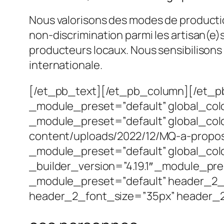
Nous valorisons des modes de production
non-discrimination parmi les artisan(e)
producteurs locaux. Nous sensibilisons 
internationale.
[/et_pb_text][/et_pb_column][/et_pb
_module_preset=”default” global_colo
_module_preset=”default” global_col
content/uploads/2022/12/MQ-a-propos.p
_module_preset=”default” global_co
_builder_version=”4.19.1″ _module_pre
_module_preset=”default” header_2_f
header_2_font_size=”35px” header_2_