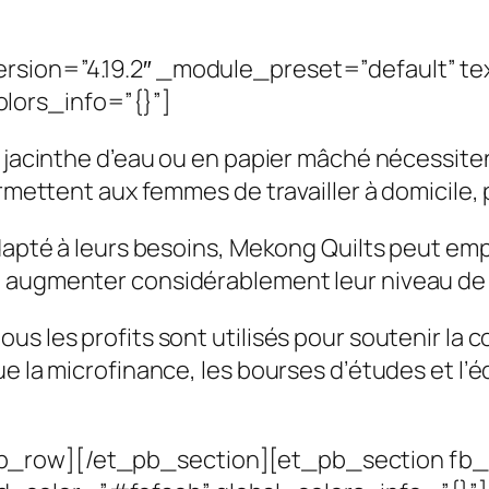
ion=”4.19.2″ _module_preset=”default” text_
lors_info=”{}”]
n jacinthe d’eau ou en papier mâché nécessite
rmettent aux femmes de travailler à domicile, p
 adapté à leurs besoins, Mekong Quilts peut e
t augmenter considérablement leur niveau de 
us les profits sont utilisés pour soutenir la 
ue la microfinance, les bourses d’études et l’
row][/et_pb_section][et_pb_section fb_bui