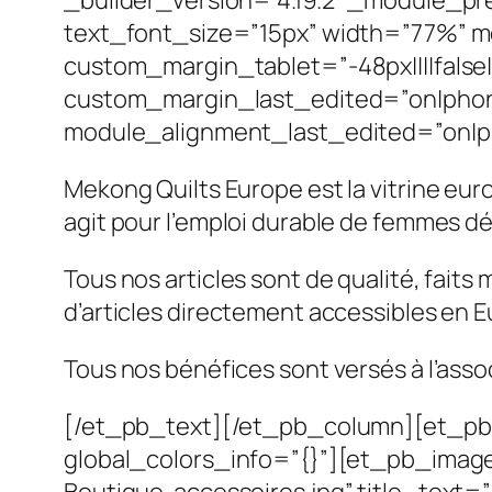
_builder_version=”4.19.2″ _module_pre
text_font_size=”15px” width=”77%” mo
custom_margin_tablet=”-48px||||false
custom_margin_last_edited=”on|phon
module_alignment_last_edited=”on|ph
Mekong Quilts Europe est la vitrine eur
agit pour l’emploi durable de femmes 
Tous nos articles sont de qualité, fait
d’articles directement accessibles en E
Tous nos bénéfices sont versés à l’asso
[/et_pb_text][/et_pb_column][et_pb_
global_colors_info=”{}”][et_pb_image