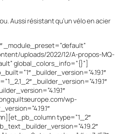
ou. Aussi résistant qu’un vélo en acier
1″ _module_preset=”default”
ontent/uploads/2022/12/A-propos-MQ-
ult” global_colors_info=”{}”]
ilt=”1″ _builder_version=”4.19.1″
1_2,1_2″ _builder_version=”4.19.1″
lder_version=”4.19.1″
kongquiltseurope.com/wp-
version=”4.19.1″
umn][et_pb_column type=”1_2″
b_text _builder_version=”4.19.2″