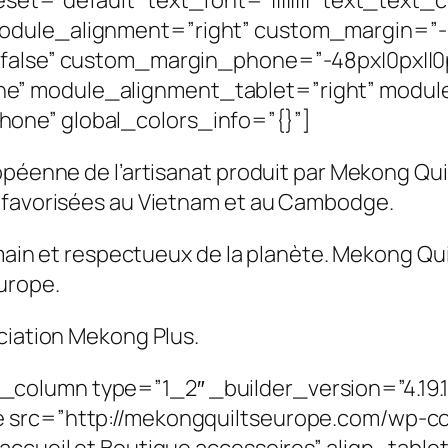
set=”default” text_font=”||||||||” text_tex
dule_alignment=”right” custom_margin=”-48p
|false” custom_margin_phone=”-48px|0px||0p
e” module_alignment_tablet=”right” modul
one” global_colors_info=”{}”]
opéenne de l’artisanat produit par Mekong Quil
défavorisées au Vietnam et au Cambodge.
s main et respectueux de la planète. Mekong Qu
urope.
ciation Mekong Plus.
column type=”1_2″ _builder_version=”4.19.
 src=”http://mekongquiltseurope.com/wp-co