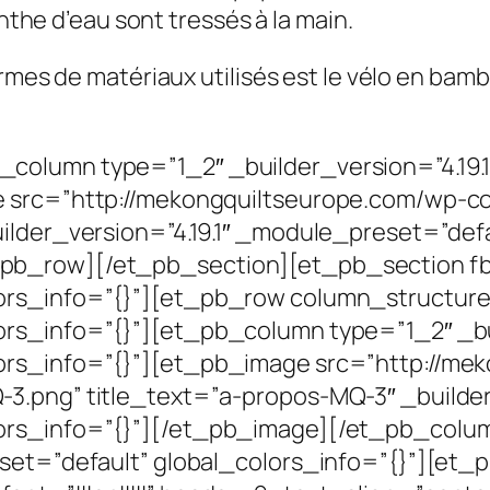
inthe d’eau sont tressés à la main.
rmes de matériaux utilisés est le vélo en bamb
column type=”1_2″ _builder_version=”4.19.
e src=”http://mekongquiltseurope.com/wp-c
ilder_version=”4.19.1″ _module_preset=”defa
b_row][/et_pb_section][et_pb_section fb_bu
rs_info=”{}”][et_pb_row column_structure=”
rs_info=”{}”][et_pb_column type=”1_2″ _bui
ors_info=”{}”][et_pb_image src=”http://me
3.png” title_text=”a-propos-MQ-3″ _builder_
lors_info=”{}”][/et_pb_image][/et_pb_col
set=”default” global_colors_info=”{}”][et_p