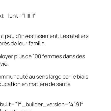
font=”||||||||”
nt peu d’investissement. Les ateliers
rès de leur famille.
mployer plus de 100 femmes dans des
vie.
communauté au sens large par le biais
éducation en matière de santé,
lt=”1″ _builder_version=”4.19.1″