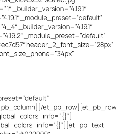
1″ _builder_version=”4.19.1″
4.19.1″ _module_preset=”default”
4_4″ _builder_version=”4.19.1″
”4.19.2″ _module_preset=”default”
”#ec7d57″ header_2_font_size=”28px”
font_size_phone=”34px”
preset=”default”
[/et_pb_column][/et_pb_row][et_pb_row
lobal_colors_info=”{}”]
obal_colors_info=”{}”][et_pb_text