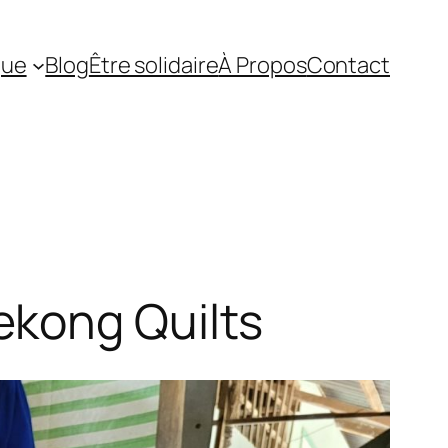
que
Blog
Être solidaire
À Propos
Contact
ekong Quilts