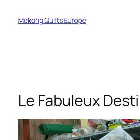
Aller
au
Mekong Quilts Europe
contenu
Le Fabuleux Dest