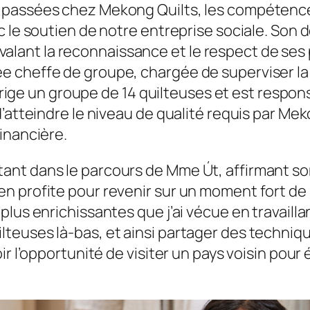
 passées chez Mekong Quilts, les compétence
ec le soutien de notre entreprise sociale. S
ui valant la reconnaissance et le respect de se
 cheffe de groupe, chargée de superviser la 
 dirige un groupe de 14 quilteuses et est resp
’atteindre le niveau de qualité requis par Mek
inancière.
nt dans le parcours de Mme Út, affirmant son
 profite pour revenir sur un moment fort de s
lus enrichissantes que j’ai vécue en travailla
teuses là-bas, et ainsi partager des techniq
oir l’opportunité de visiter un pays voisin po