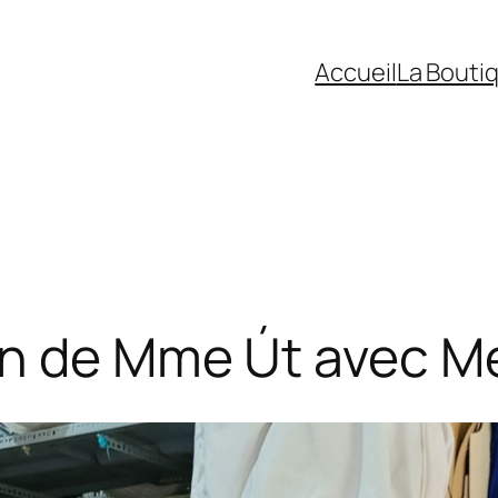
Accueil
La Bouti
in de Mme Út avec M