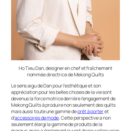
Ho Tieu Dan, designer en chef et fraîchement
nommée directrice de Mekong Quilts
Le sens aigu de Dan pour l’esthétique et son
appréciation pour les belles choses de la vie sont
devenus la force motrice derrière l’engagement de
Mekong Quilts à produire non seulement des quilts
mais aussi toute une gamme de
prêt à porter
et
d’
accessoires de mode
. Cette perspective a non
seulement élargi la gamme de produits de la
marque, mais a également ouvert de nouvelles voies