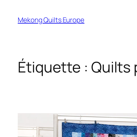
Aller
au
Mekong Quilts Europe
contenu
Étiquette :
Quilts 