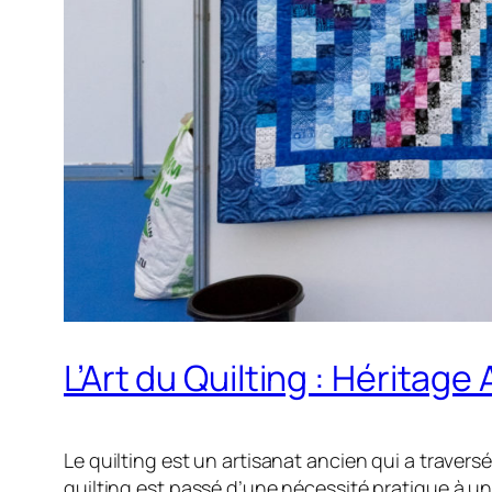
L’Art du Quilting : Hérita
Le quilting est un artisanat ancien qui a traversé
quilting est passé d’une nécessité pratique à un