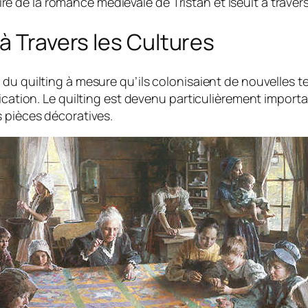
stoire de la romance médiévale de Tristan et Iseult à tra
à Travers les Cultures
du quilting à mesure qu’ils colonisaient de nouvelles te
ication. Le quilting est devenu particulièrement important
s pièces décoratives.