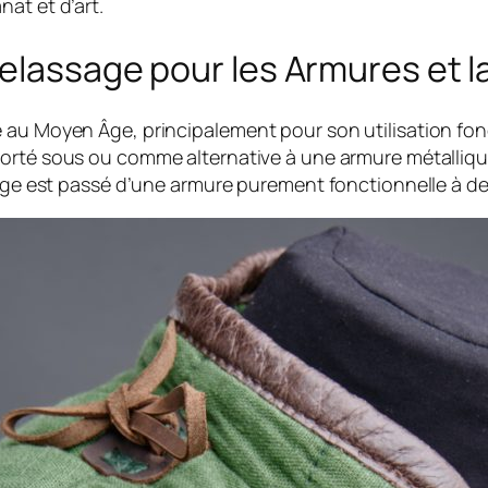
at et d’art.
telassage pour les Armures et l
e au Moyen Âge, principalement pour son utilisation fo
t porté sous ou comme alternative à une armure métalliq
sage est passé d’une armure purement fonctionnelle à de