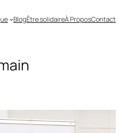
que
Blog
Être solidaire
À Propos
Contact
 main