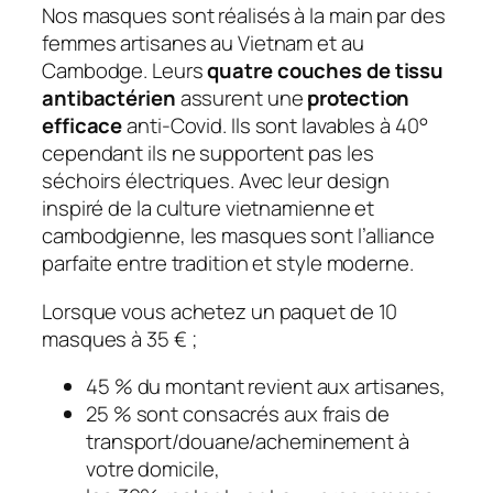
Nos masques sont réalisés à la main par des
u
femmes artisanes au Vietnam et au
e
Cambodge. Leurs
quatre couches de tissu
s
antibactérien
assurent une
protection
p
efficace
anti-Covid. Ils sont lavables à 40°
o
cependant ils ne supportent pas les
u
séchoirs électriques. Avec leur design
r
inspiré de la culture vietnamienne et
e
cambodgienne, les masques sont l’alliance
n
parfaite entre tradition et style moderne.
f
a
Lorsque vous achetez un paquet de 10
n
masques à 35 € ;
t
q
45 % du montant revient aux artisanes,
u
25 % sont consacrés aux frais de
a
transport/douane/acheminement à
n
votre domicile,
t