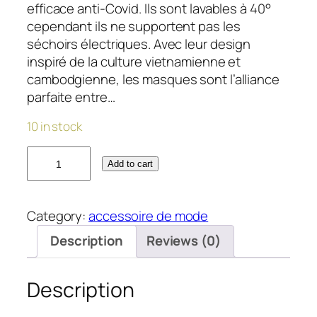
efficace anti-Covid. Ils sont lavables à 40°
cependant ils ne supportent pas les
séchoirs électriques. Avec leur design
inspiré de la culture vietnamienne et
cambodgienne, les masques sont l’alliance
parfaite entre…
10 in stock
S
Add to cart
e
t
d
Category:
accessoire de mode
e
Description
Reviews (0)
5
m
a
Description
s
q