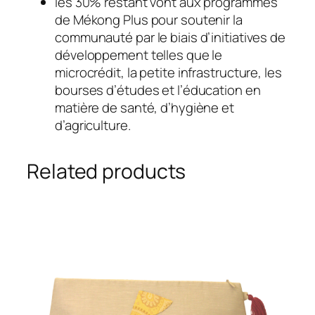
les 30% restant vont aux programmes
i
de Mékong Plus pour soutenir la
t
communauté par le biais d’initiatives de
y
développement telles que le
microcrédit, la petite infrastructure, les
bourses d’études et l’éducation en
matière de santé, d’hygiène et
d’agriculture.
Related products