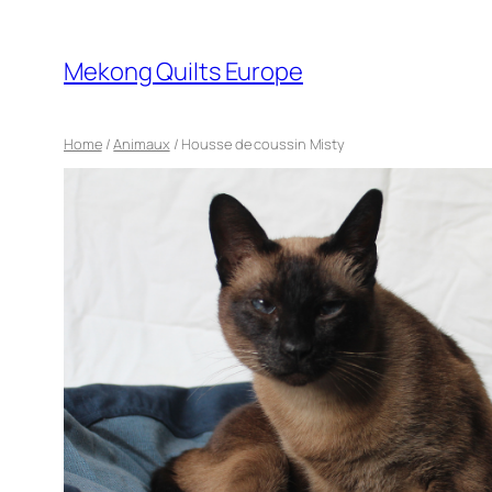
Mekong Quilts Europe
Home
/
Animaux
/ Housse de coussin Misty