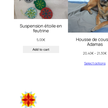
Suspension étoile en
feutrine
Housse de cous
5,00
€
Adamas
Add to cart
20,40
€
–
21,30
€
Select options