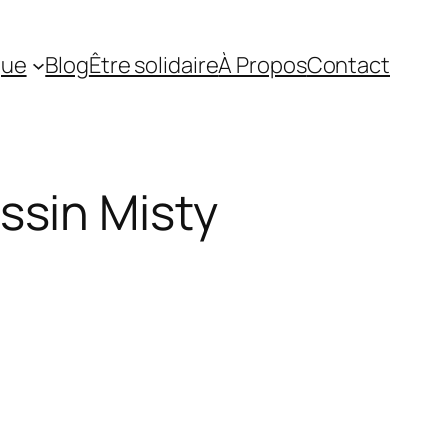
que
Blog
Être solidaire
À Propos
Contact
ssin Misty