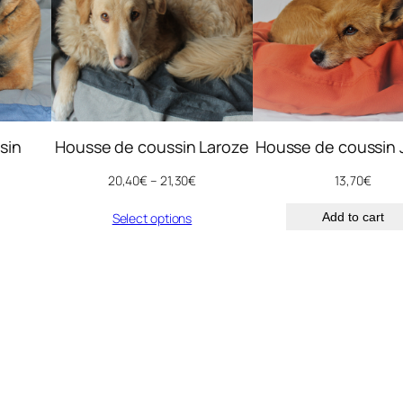
t
i
t
y
sin
Housse de coussin Laroze
Housse de coussin 
20,40
€
–
21,30
€
13,70
€
Select options
Add to cart