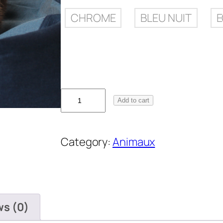
CHROME
BLEU NUIT
H
Add to cart
o
u
s
Category:
Animaux
s
e
d
e
ws (0)
c