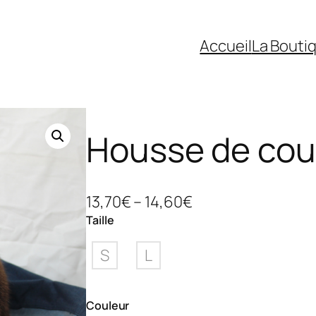
Accueil
La Bouti
Housse de cou
13,70
€
–
14,60
€
Taille
S
L
Couleur