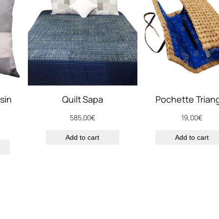
n
t
i
t
y
sin
Quilt Sapa
Pochette Trian
585,00
€
19,00
€
Add to cart
Add to cart