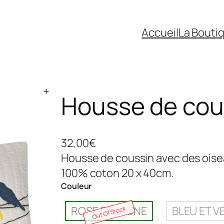
Accueil
La Bouti
+
Housse de cou
32,00
€
Housse de coussin avec des oise
100% coton 20 x 40cm.
Couleur
ROSE ET JAUNE
BLEU ET V
Out Of Stock