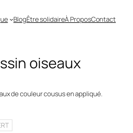
que
Blog
Être solidaire
À Propos
Contact
ssin oiseaux
aux de couleur cousus en appliqué.
ERT