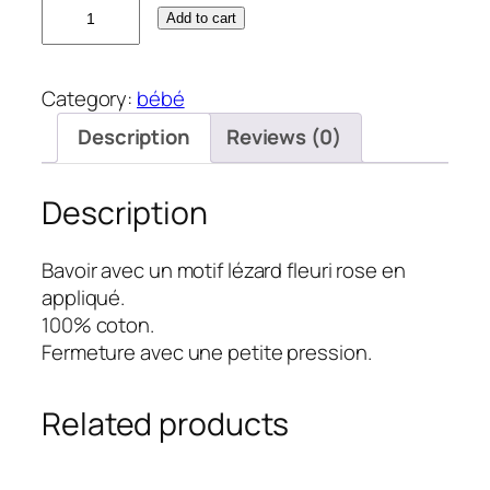
B
Add to cart
a
v
o
Category:
bébé
i
Description
Reviews (0)
r
l
é
Description
z
a
Bavoir avec un motif lézard fleuri rose en
r
appliqué.
d
100% coton.
r
Fermeture avec une petite pression.
o
s
e
Related products
q
u