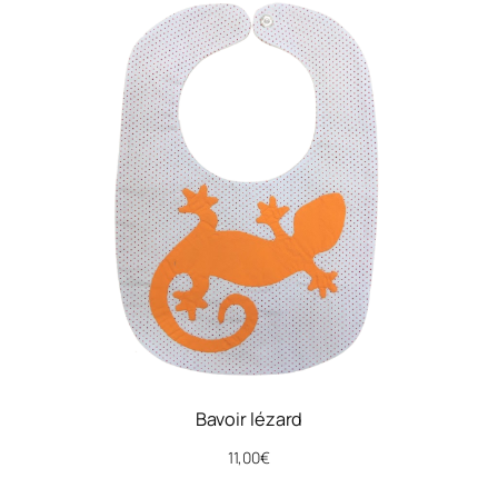
a
n
t
i
t
y
Bavoir lézard
11,00
€