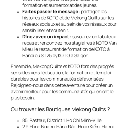
formation et au mentorat des jeunes.
Faites passer le message
: partagez les
histoires de KOTO et de Mekong Quilts sur les
réseaux sociaux et au sein de vos réseaux pour
sensibiliser et soutenir.
Dînez avec un impact
: savourez un fabuleux
repas et rencontrez nos stagiaires à KOTO Van
Mieu, le restaurant de formation de KOTO à
Hanoi ou ST25 by KOTO à Saigon..
Ensemble, Mekong Quilts et KOTO font des progrès
sensibles vers l’éducation, la formation et l’emploi
durables pour les communautés défavorisées.
Rejoignez-nous dans cette aventure pour créer un
avenir meilleur pour les communautés qui en ont le
plus besoin.
Où trouver les Boutiques Mekong Quilts ?
85, Pasteur, District 1, Ho Chi Minh-Ville
2 P. Hàng Ngang, Hàng Đào, Hoàn Kiếm, Hanoi