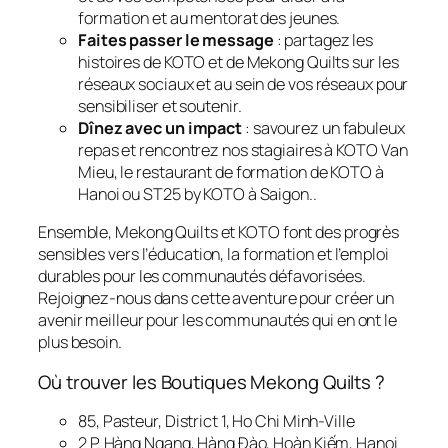
formation et au mentorat des jeunes.
Faites passer le message
: partagez les
histoires de KOTO et de Mekong Quilts sur les
réseaux sociaux et au sein de vos réseaux pour
sensibiliser et soutenir.
Dînez avec un impact
: savourez un fabuleux
repas et rencontrez nos stagiaires à KOTO Van
Mieu, le restaurant de formation de KOTO à
Hanoi ou ST25 by KOTO à Saigon..
Ensemble, Mekong Quilts et KOTO font des progrès
sensibles vers l’éducation, la formation et l’emploi
durables pour les communautés défavorisées.
Rejoignez-nous dans cette aventure pour créer un
avenir meilleur pour les communautés qui en ont le
plus besoin.
Où trouver les Boutiques Mekong Quilts ?
85, Pasteur, District 1, Ho Chi Minh-Ville
2 P. Hàng Ngang, Hàng Đào, Hoàn Kiếm, Hanoi