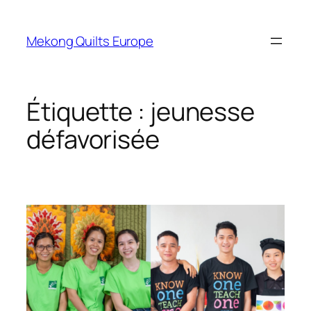
Aller
au
Mekong Quilts Europe
contenu
Étiquette :
jeunesse
défavorisée