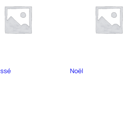
assé
Noël