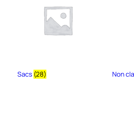
Sacs
(28)
Non cl