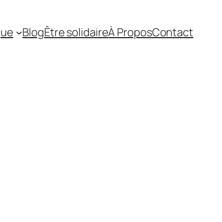
que
Blog
Être solidaire
À Propos
Contact